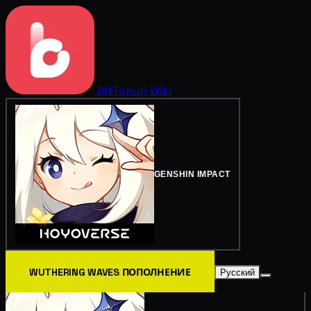
BitTopup
Wiki
GENSHIN IMPACT
WUTHERING WAVES ПОПОЛНЕНИЕ
Русский