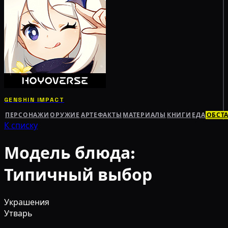
GENSHIN IMPACT
ПЕРСОНАЖИ
ОРУЖИЕ
АРТЕФАКТЫ
МАТЕРИАЛЫ
КНИГИ
ЕДА
ОБСТ
К списку
Модель блюда:
Типичный выбор
Украшения
Утварь