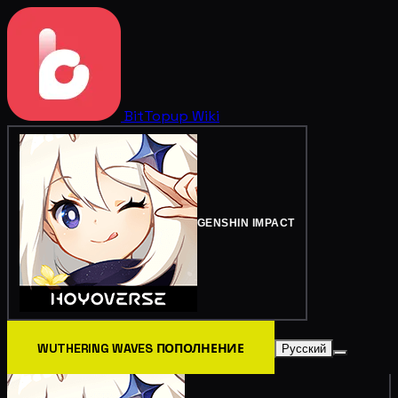
BitTopup
Wiki
GENSHIN IMPACT
WUTHERING WAVES ПОПОЛНЕНИЕ
Русский