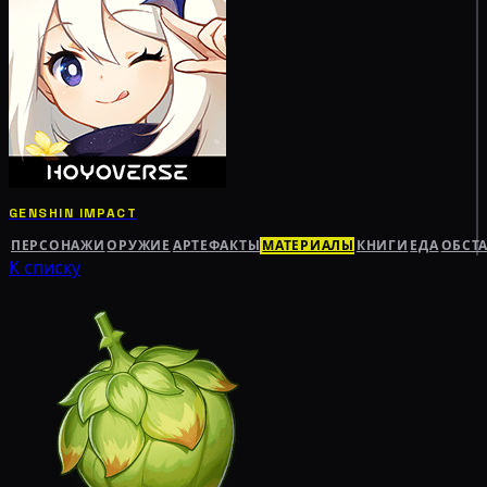
GENSHIN IMPACT
ПЕРСОНАЖИ
ОРУЖИЕ
АРТЕФАКТЫ
МАТЕРИАЛЫ
КНИГИ
ЕДА
ОБСТ
К списку