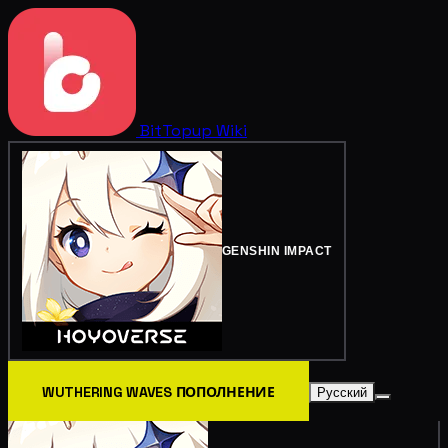
BitTopup
Wiki
GENSHIN IMPACT
WUTHERING WAVES ПОПОЛНЕНИЕ
Русский