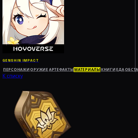
GENSHIN IMPACT
ПЕРСОНАЖИ
ОРУЖИЕ
АРТЕФАКТЫ
МАТЕРИАЛЫ
КНИГИ
ЕДА
ОБСТ
К списку