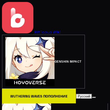
BitTopup
Wiki
GENSHIN IMPACT
WUTHERING WAVES ПОПОЛНЕНИЕ
Русский