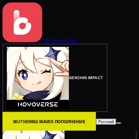
BitTopup
Wiki
GENSHIN IMPACT
WUTHERING WAVES ПОПОЛНЕНИЕ
Русский