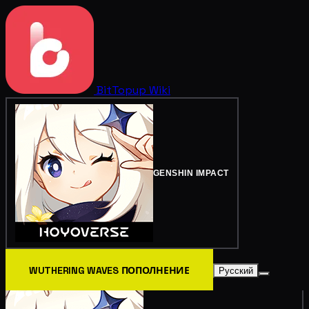
BitTopup
Wiki
GENSHIN IMPACT
WUTHERING WAVES ПОПОЛНЕНИЕ
Русский