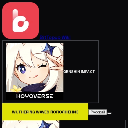
BitTopup
Wiki
GENSHIN IMPACT
WUTHERING WAVES ПОПОЛНЕНИЕ
Русский