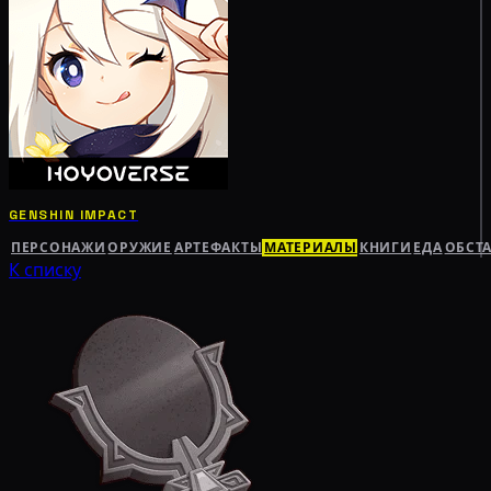
GENSHIN IMPACT
ПЕРСОНАЖИ
ОРУЖИЕ
АРТЕФАКТЫ
МАТЕРИАЛЫ
КНИГИ
ЕДА
ОБСТ
К списку