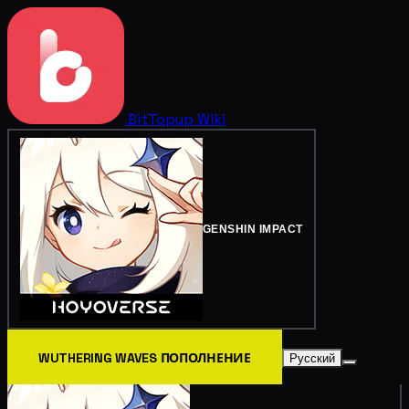
BitTopup
Wiki
GENSHIN IMPACT
WUTHERING WAVES ПОПОЛНЕНИЕ
Русский