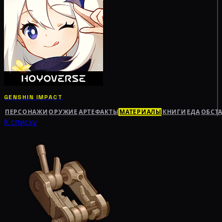
GENSHIN IMPACT
ПЕРСОНАЖИ
ОРУЖИЕ
АРТЕФАКТЫ
МАТЕРИАЛЫ
КНИГИ
ЕДА
ОБСТ
К списку