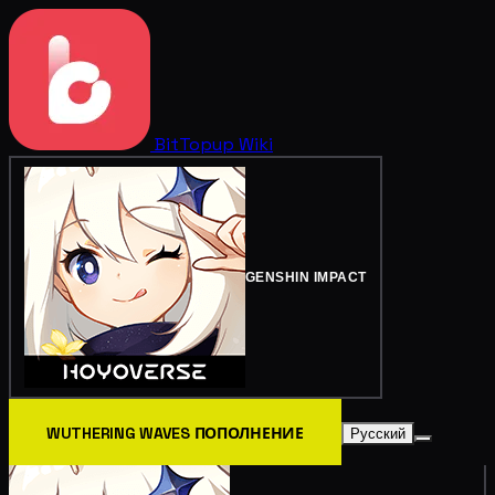
BitTopup
Wiki
GENSHIN IMPACT
WUTHERING WAVES ПОПОЛНЕНИЕ
Русский