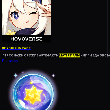
GENSHIN IMPACT
ПЕРСОНАЖИ
ОРУЖИЕ
АРТЕФАКТЫ
МАТЕРИАЛЫ
КНИГИ
ЕДА
ОБСТ
К списку