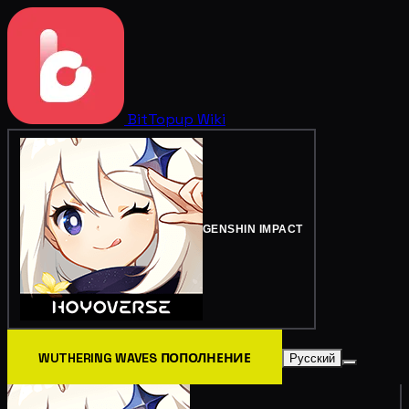
BitTopup
Wiki
GENSHIN IMPACT
WUTHERING WAVES ПОПОЛНЕНИЕ
Русский