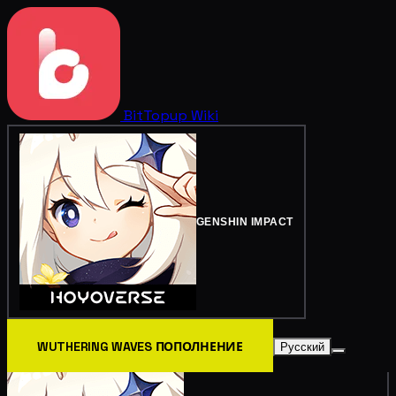
BitTopup
Wiki
GENSHIN IMPACT
WUTHERING WAVES ПОПОЛНЕНИЕ
Русский