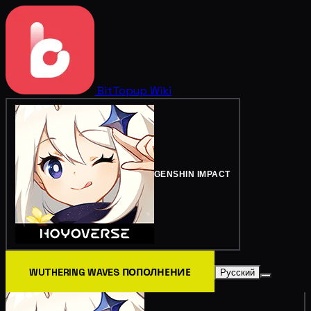
BitTopup
Wiki
GENSHIN IMPACT
WUTHERING WAVES ПОПОЛНЕНИЕ
Русский