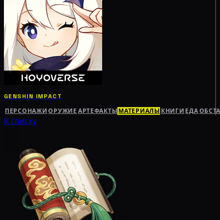
GENSHIN IMPACT
ПЕРСОНАЖИ
ОРУЖИЕ
АРТЕФАКТЫ
МАТЕРИАЛЫ
КНИГИ
ЕДА
ОБСТ
К списку