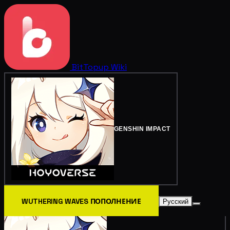
BitTopup
Wiki
GENSHIN IMPACT
WUTHERING WAVES ПОПОЛНЕНИЕ
Русский