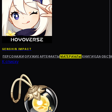
GENSHIN IMPACT
ПЕРСОНАЖИ
ОРУЖИЕ
АРТЕФАКТЫ
МАТЕРИАЛЫ
КНИГИ
ЕДА
ОБСТ
К списку