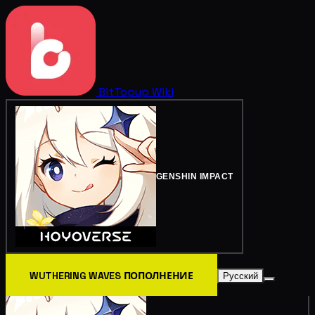
BitTopup
Wiki
GENSHIN IMPACT
WUTHERING WAVES ПОПОЛНЕНИЕ
Русский