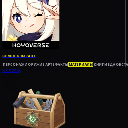
GENSHIN IMPACT
ПЕРСОНАЖИ
ОРУЖИЕ
АРТЕФАКТЫ
МАТЕРИАЛЫ
КНИГИ
ЕДА
ОБСТ
К списку