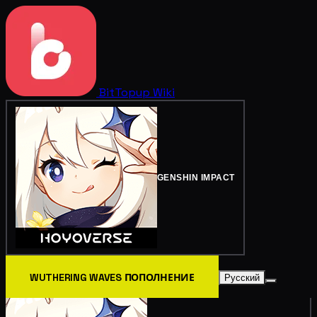
BitTopup
Wiki
GENSHIN IMPACT
WUTHERING WAVES ПОПОЛНЕНИЕ
Русский