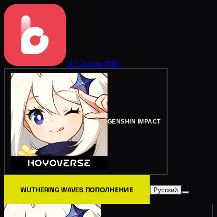
BitTopup
Wiki
GENSHIN IMPACT
WUTHERING WAVES ПОПОЛНЕНИЕ
Русский