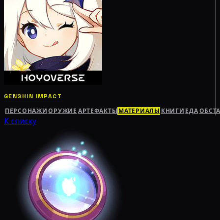
GENSHIN IMPACT
ПЕРСОНАЖИ
ОРУЖИЕ
АРТЕФАКТЫ
МАТЕРИАЛЫ
КНИГИ
ЕДА
ОБСТ
К списку