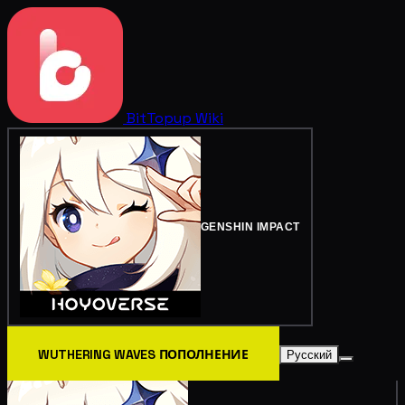
BitTopup
Wiki
GENSHIN IMPACT
WUTHERING WAVES ПОПОЛНЕНИЕ
Русский