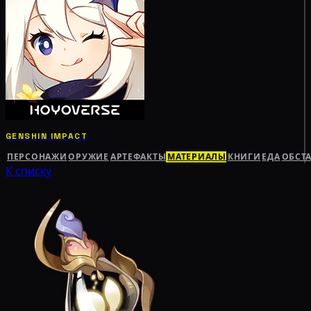
GENSHIN IMPACT
ПЕРСОНАЖИ
ОРУЖИЕ
АРТЕФАКТЫ
МАТЕРИАЛЫ
КНИГИ
ЕДА
ОБСТ
К списку