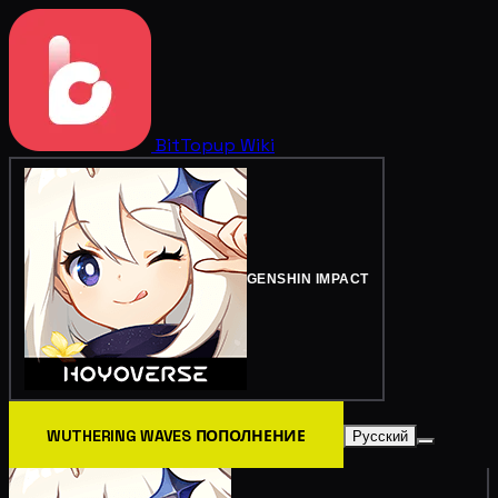
BitTopup
Wiki
GENSHIN IMPACT
WUTHERING WAVES ПОПОЛНЕНИЕ
Русский