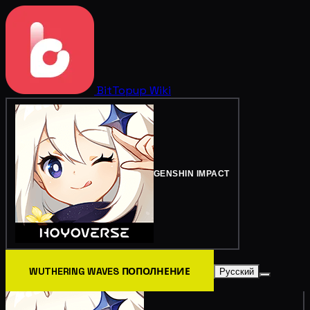
BitTopup
Wiki
GENSHIN IMPACT
WUTHERING WAVES ПОПОЛНЕНИЕ
Русский