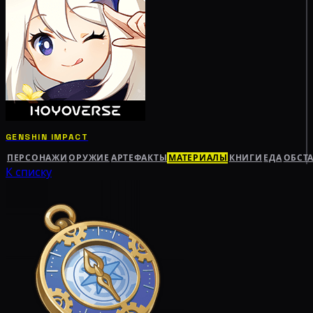
GENSHIN IMPACT
ПЕРСОНАЖИ
ОРУЖИЕ
АРТЕФАКТЫ
МАТЕРИАЛЫ
КНИГИ
ЕДА
ОБСТ
К списку