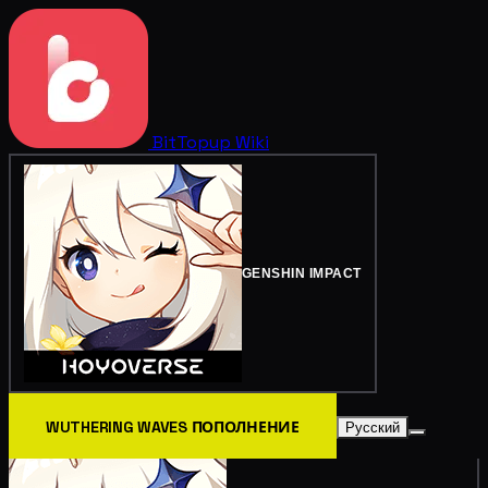
BitTopup
Wiki
GENSHIN IMPACT
WUTHERING WAVES ПОПОЛНЕНИЕ
Русский