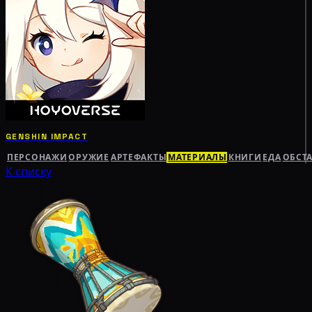
GENSHIN IMPACT
ПЕРСОНАЖИ
ОРУЖИЕ
АРТЕФАКТЫ
МАТЕРИАЛЫ
КНИГИ
ЕДА
ОБСТ
К списку