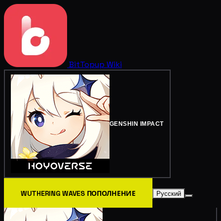
BitTopup
Wiki
GENSHIN IMPACT
WUTHERING WAVES ПОПОЛНЕНИЕ
Русский