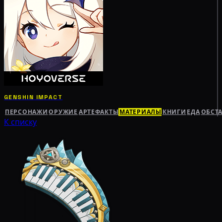
GENSHIN IMPACT
ПЕРСОНАЖИ
ОРУЖИЕ
АРТЕФАКТЫ
МАТЕРИАЛЫ
КНИГИ
ЕДА
ОБСТ
К списку