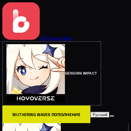
BitTopup
Wiki
GENSHIN IMPACT
WUTHERING WAVES ПОПОЛНЕНИЕ
Русский