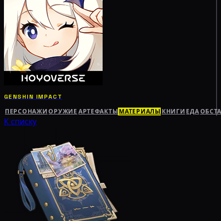
GENSHIN IMPACT
ПЕРСОНАЖИ
ОРУЖИЕ
АРТЕФАКТЫ
МАТЕРИАЛЫ
КНИГИ
ЕДА
ОБСТ
К списку