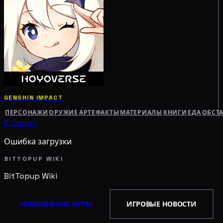
GENSHIN IMPACT
ПЕРСОНАЖИ
ОРУЖИЕ
АРТЕФАКТЫ
МАТЕРИАЛЫ
КНИГИ
ЕДА
ОБСТ
К списку
Ошибка загрузки
BITTOPUP WIKI
BitTopup
Wiki
ПОПОЛНЕНИЕ ИГРЫ
ИГРОВЫЕ НОВОСТИ