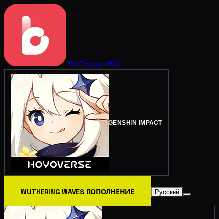
BitTopup
Wiki
GENSHIN IMPACT
WUTHERING WAVES ПОПОЛНЕНИЕ
Русский