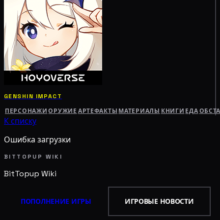
GENSHIN IMPACT
ПЕРСОНАЖИ
ОРУЖИЕ
АРТЕФАКТЫ
МАТЕРИАЛЫ
КНИГИ
ЕДА
ОБСТ
К списку
Ошибка загрузки
BITTOPUP WIKI
BitTopup
Wiki
ПОПОЛНЕНИЕ ИГРЫ
ИГРОВЫЕ НОВОСТИ