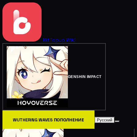
BitTopup
Wiki
GENSHIN IMPACT
WUTHERING WAVES ПОПОЛНЕНИЕ
Русский