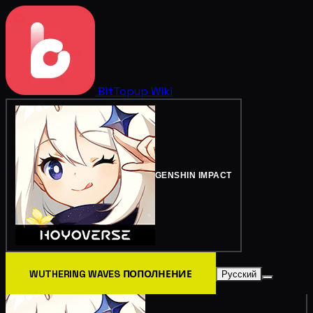
BitTopup
Wiki
GENSHIN IMPACT
WUTHERING WAVES ПОПОЛНЕНИЕ
Русский