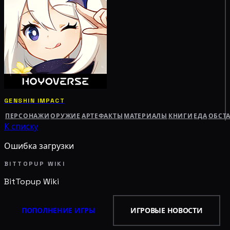
GENSHIN IMPACT
ПЕРСОНАЖИ
ОРУЖИЕ
АРТЕФАКТЫ
МАТЕРИАЛЫ
КНИГИ
ЕДА
ОБСТ
К списку
Ошибка загрузки
BITTOPUP WIKI
BitTopup
Wiki
ПОПОЛНЕНИЕ ИГРЫ
ИГРОВЫЕ НОВОСТИ