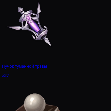
Пучок туманной травы
x27