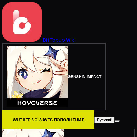
BitTopup
Wiki
GENSHIN IMPACT
WUTHERING WAVES ПОПОЛНЕНИЕ
Русский