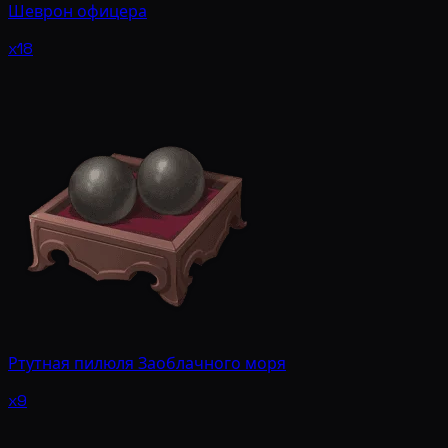
Шеврон офицера
x18
Ртутная пилюля Заоблачного моря
x9