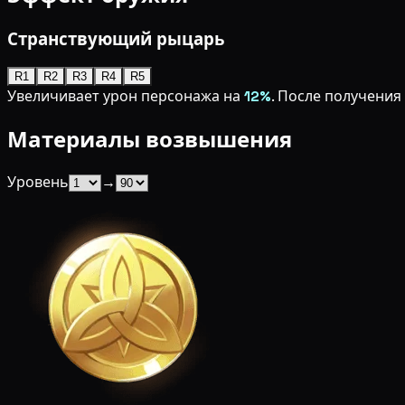
Странствующий рыцарь
R1
R2
R3
R4
R5
Увеличивает урон персонажа на
12%
. После получения
Материалы возвышения
Уровень
→