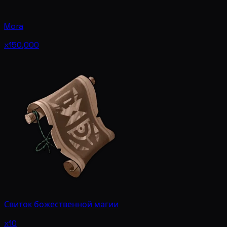
Mora
x150,000
Свиток божественной магии
x10