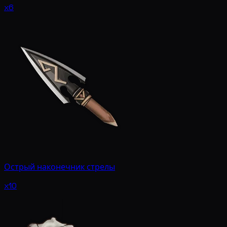
x6
Острый наконечник стрелы
x10