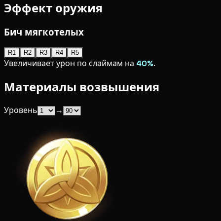
Эффект оружия
Бич мягкотелых
R1
R2
R3
R4
R5
Увеличивает урон по слаймам на
40%
.
Материалы возвышения
Уровень
→