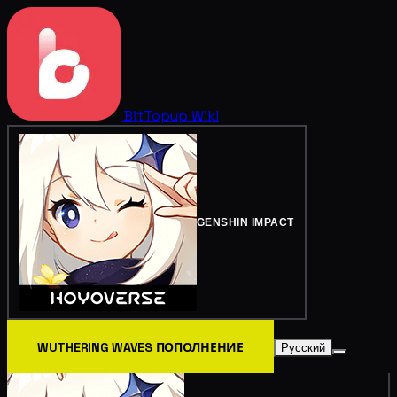
BitTopup
Wiki
GENSHIN IMPACT
WUTHERING WAVES ПОПОЛНЕНИЕ
Русский