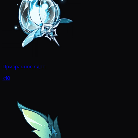
Призрачное ядро
x18