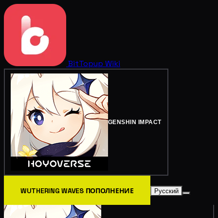
BitTopup
Wiki
GENSHIN IMPACT
WUTHERING WAVES ПОПОЛНЕНИЕ
Русский