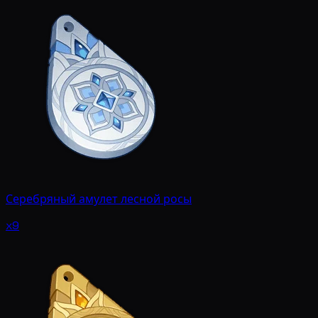
Серебряный амулет лесной росы
x9