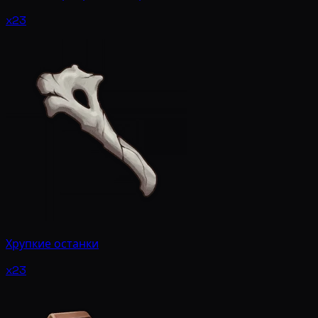
x23
Хрупкие останки
x23