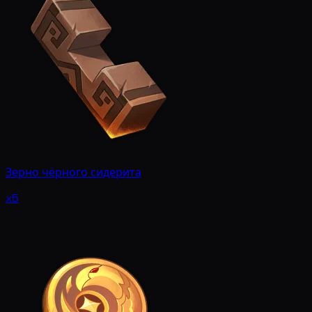
Зерно чёрного сидерита
x5