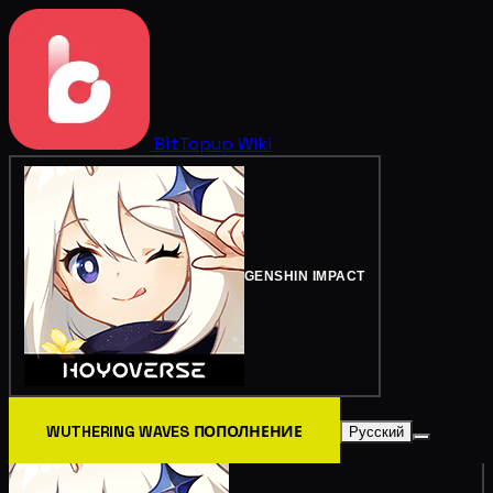
BitTopup
Wiki
GENSHIN IMPACT
WUTHERING WAVES ПОПОЛНЕНИЕ
Русский