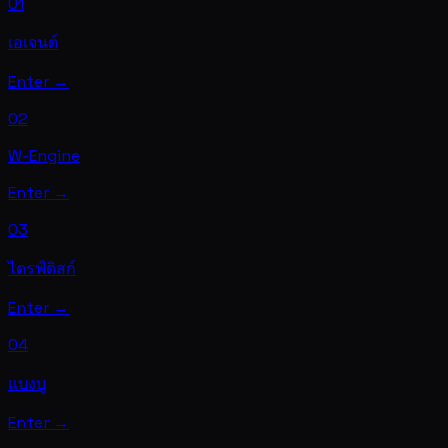
01
เอเจนต์
Enter →
02
W-Engine
Enter →
03
ไดรฟ์ดิสก์
Enter →
04
แบงบู
Enter →