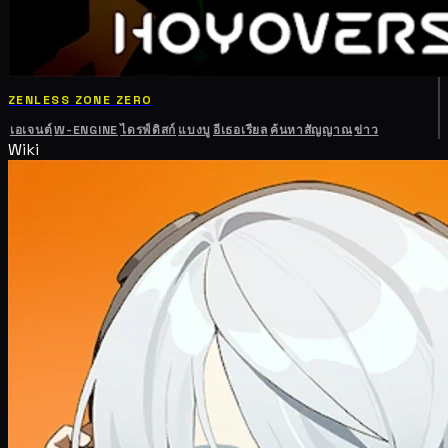
ZENLESS ZONE ZERO
เอเจนต์
W-ENGINE
ไดรฟ์ดิสก์
แบงบู
อีเธอเรียล
ค้นหาสัญญาณ
ข่าว
Wiki