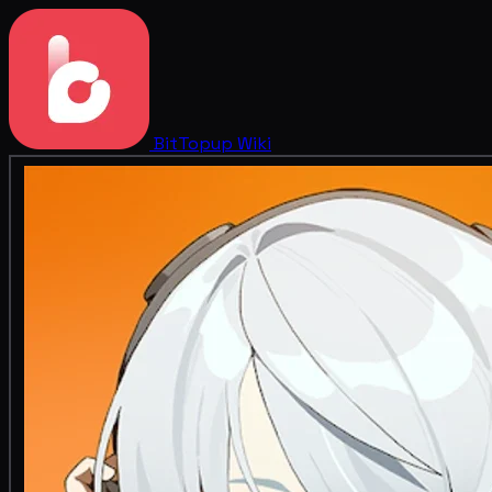
BitTopup
Wiki