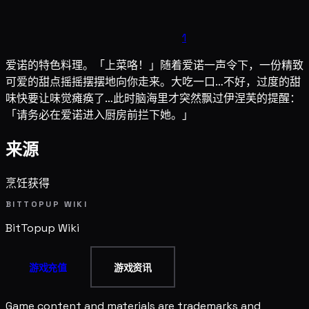
1
爱诺的特色料理。「上菜咯！」随着爱诺一声令下，一份精致
可爱的甜点摇摇摆摆地向你走来。大吃一口…不好，过度的甜
味快要让味觉瘫痪了…此时脑海里才突然飘过伊涅芙的提醒：
「请务必在爱诺进入厨房前拦下她。」
来源
烹饪获得
BITTOPUP WIKI
BitTopup
Wiki
游戏充值
游戏资讯
Game content and materials are trademarks and