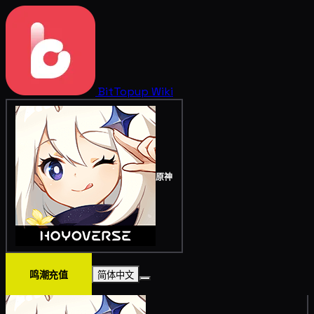
BitTopup
Wiki
原神
鸣潮充值
简体中文