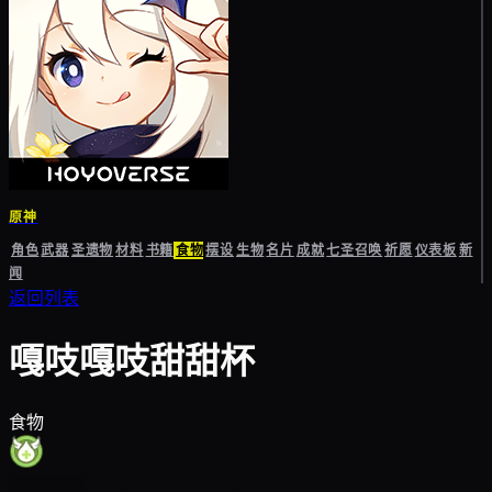
原神
角色
武器
圣遗物
材料
书籍
食物
摆设
生物
名片
成就
七圣召唤
祈愿
仪表板
新
闻
返回列表
嘎吱嘎吱甜甜杯
食物