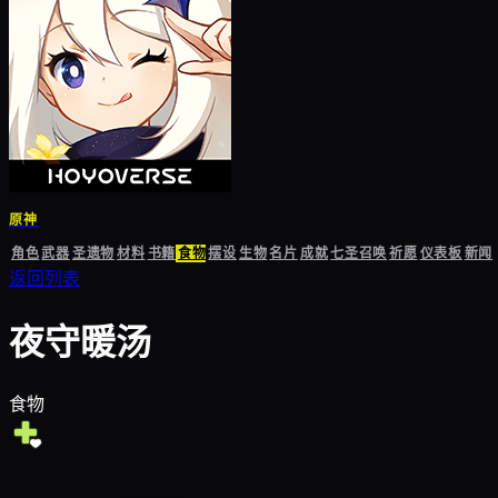
原神
角色
武器
圣遗物
材料
书籍
食物
摆设
生物
名片
成就
七圣召唤
祈愿
仪表板
新闻
返回列表
夜守暖汤
食物