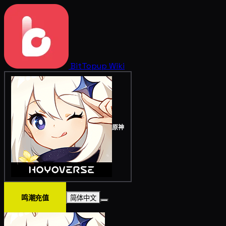
BitTopup
Wiki
原神
鸣潮充值
简体中文