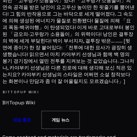
되던 「고우랑가 소용돌이」였다! 「고우랑가 소용돌이」의
연속 공격을 받은 낭인이 요고우산 높이만 한 핏줄기를 뿜어낸
다! 그 힘의 반작용으로 그는 바닥으로 세게 떨어졌다. 그 속도
에 의해 생성된 에너지가 물질로 전환됐다! 물질에 의해 「요
괴 폭동·백귀야행」이 탄생되었다! 이게 바로 고대로부터 봉인
된 「금오의·고우랑가 소용돌이」의 위력이다! 낭인은 결투장
의 벽에 세게 부딪힌다! 벽이 부서지자, 결투장 밖은… …… [뒷
면에 종이가 한 장 붙어있다: 「전투에 대한 묘사가 굉장히 생
생했습니다! 읽으면서 마치 카야부키 선생님과 함께 백 명의
봉기 경기장에서 열띤 전투를 지켜보는 것 같았습니다. 그나저
나, 카야부키 선생님은 다른 진로에 대해 생각해 보신 적은 있
는지요? 카야부키 선생님의 스타일은 어쩌면 소설 창작보다
는 화본이나 만담과 좀 더 잘 어울릴지도 모르겠습니다」]
BITTOPUP WIKI
BitTopup
Wiki
게임 충전
게임 뉴스