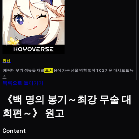
원신
캐릭터
무기
성유물
재료
도서
음식
가구
생물
명함
업적
TCG
기원
대시보드
뉴
스
목록으로 돌아가기
《백 명의 봉기～최강 무술 대
회편～》 원고
Content