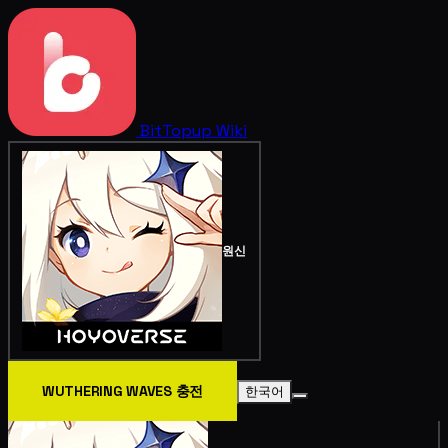
BitTopup
Wiki
원신
WUTHERING WAVES 충전
한국어