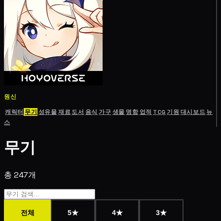
원신
캐릭터
무기
성유물
재료
도서
음식
가구
생물
명함
업적
TCG
기원
대시보드
뉴
스
무기
총 247개
전체
5★
4★
3★