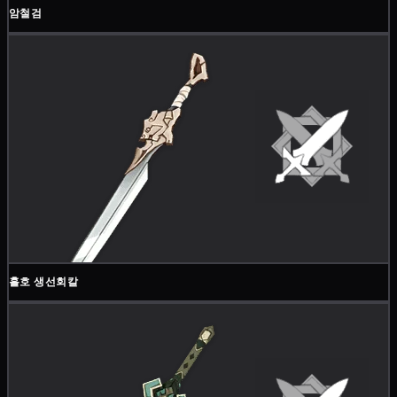
암철검
흘호 생선회칼