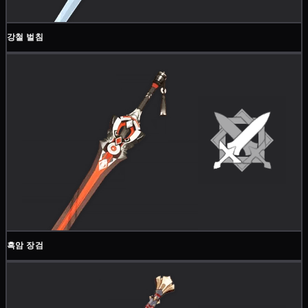
강철 벌침
흑암 장검