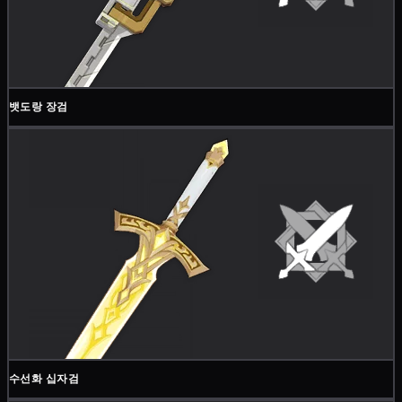
뱃도랑 장검
수선화 십자검