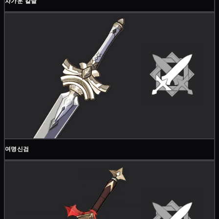
차가운 칼날
여명신검