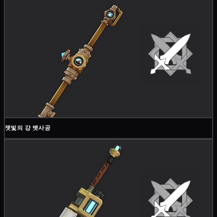
잿빛의 강 뱃사공