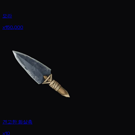
모라
x150,000
견고한 화살촉
x10