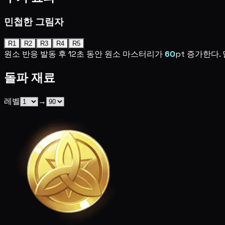
민첩한 그림자
R1
R2
R3
R4
R5
원소 반응 발동 후 12초 동안 원소 마스터리가
60
pt 증가한다.
돌파 재료
레벨
→