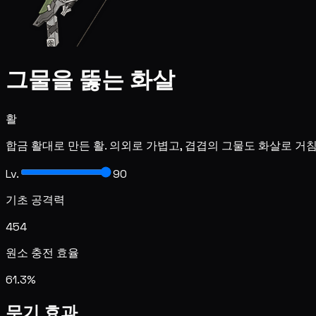
그물을 뚫는 화살
활
합금 활대로 만든 활. 의외로 가볍고, 겹겹의 그물도 화살로 
Lv.
90
기초 공격력
454
원소 충전 효율
61.3%
무기 효과