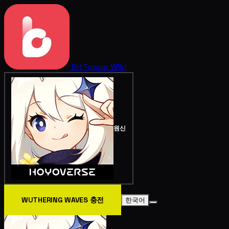
BitTopup
Wiki
원신
WUTHERING WAVES 충전
한국어