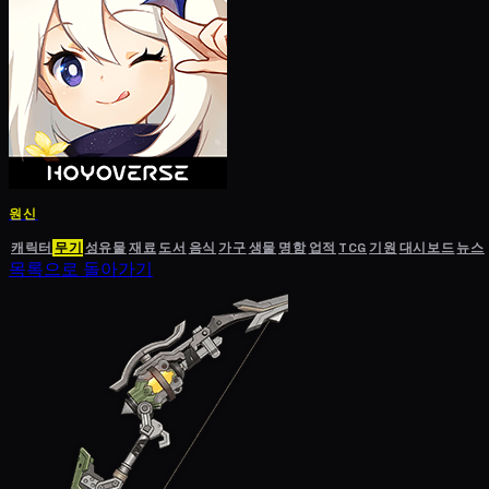
원신
캐릭터
무기
성유물
재료
도서
음식
가구
생물
명함
업적
TCG
기원
대시보드
뉴스
목록으로 돌아가기