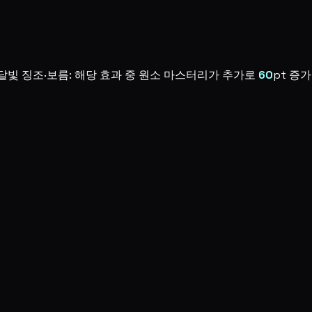
 달빛 징조·보름: 해당 효과 중 원소 마스터리가 추가로
60
pt 증