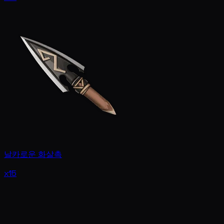
날카로운 화살촉
x15