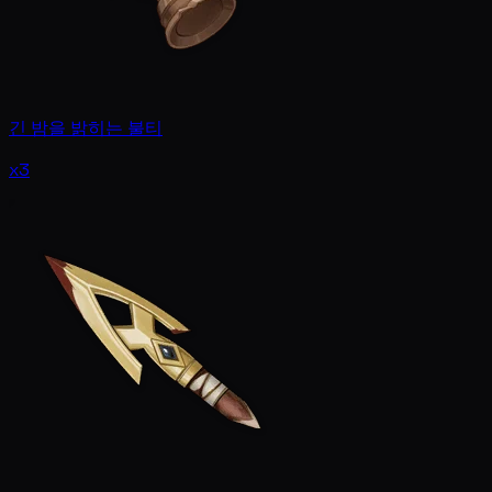
긴 밤을 밝히는 불티
x3