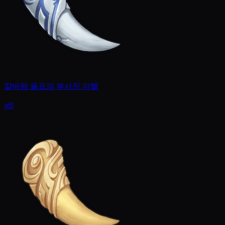
칼바람 울프의 부서진 이빨
x6