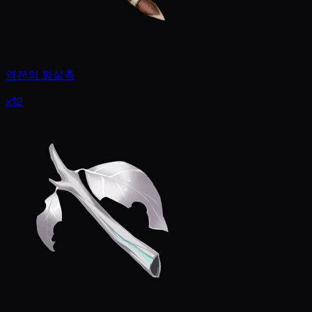
역전의 화살촉
x12