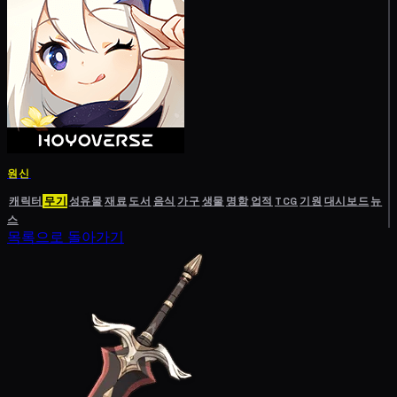
원신
캐릭터
무기
성유물
재료
도서
음식
가구
생물
명함
업적
TCG
기원
대시보드
뉴
스
목록으로 돌아가기