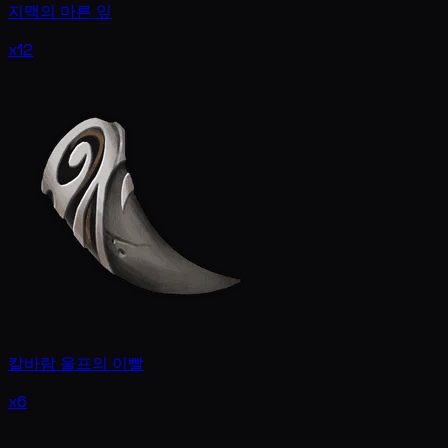
지맥의 마른 잎
x12
칼바람 울프의 이빨
x6