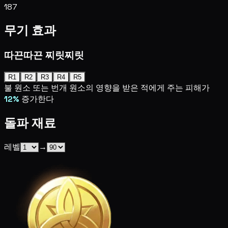
187
무기 효과
따끈따끈 찌릿찌릿
R1
R2
R3
R4
R5
불 원소 또는 번개 원소의 영향을 받은 적에게 주는 피해가
12%
증가한다
돌파 재료
레벨
→