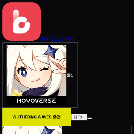
BitTopup
Wiki
원신
WUTHERING WAVES 충전
한국어