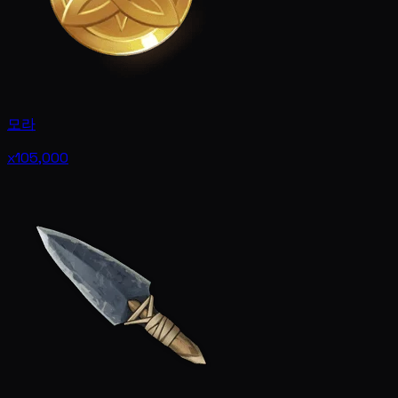
모라
x105,000