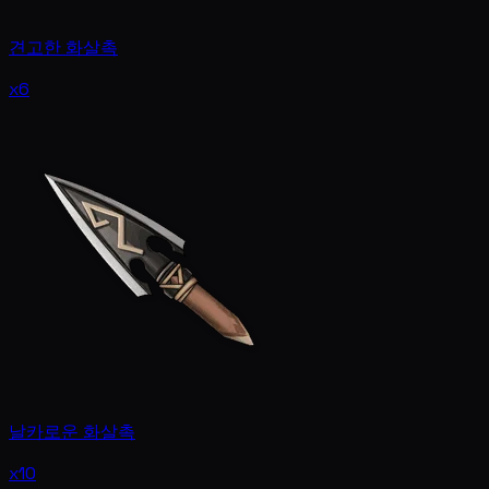
견고한 화살촉
x6
날카로운 화살촉
x10