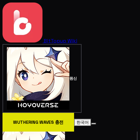
BitTopup
Wiki
원신
WUTHERING WAVES 충전
한국어