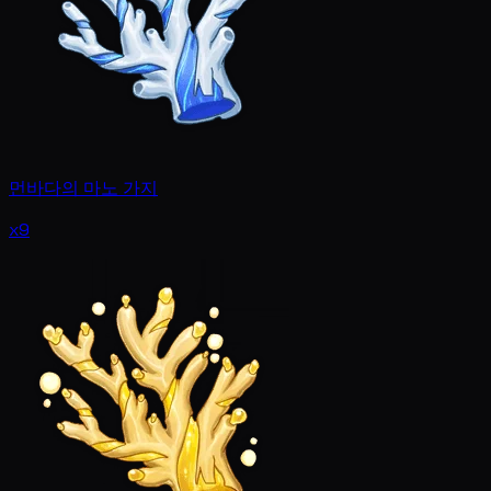
먼바다의 마노 가지
x9