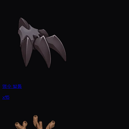
맹수 발톱
x15