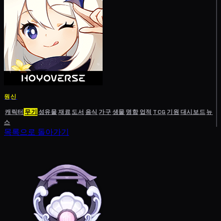
원신
캐릭터
무기
성유물
재료
도서
음식
가구
생물
명함
업적
TCG
기원
대시보드
뉴
스
목록으로 돌아가기