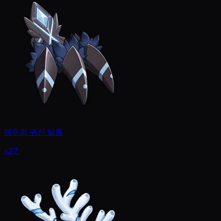
맹수의 귀신 발톱
x27