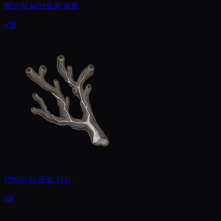
맹수의 날카로운 발톱
x18
먼바다의 옥빛 가지
x9