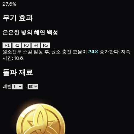
27.6%
무기 효과
은은한 빛의 해연 백성
R1
R2
R3
R4
R5
원소전투 스킬 발동 후, 원소 충전 효율이
24%
증가한다. 지속
시간: 10초
돌파 재료
레벨
→