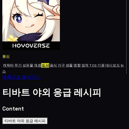
원신
캐릭터
무기
성유물
재료
도서
음식
가구
생물
명함
업적
TCG
기원
대시보드
뉴
스
목록으로 돌아가기
티바트 야외 응급 레시피
Content
티바트 야외 응급 레시피