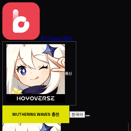
BitTopup
Wiki
원신
WUTHERING WAVES 충전
한국어