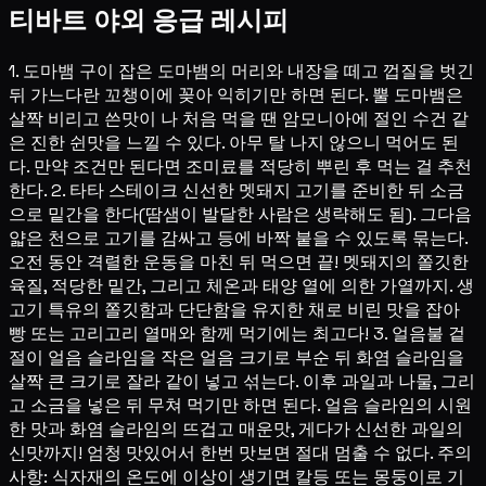
티바트 야외 응급 레시피
1. 도마뱀 구이 잡은 도마뱀의 머리와 내장을 떼고 껍질을 벗긴
뒤 가느다란 꼬챙이에 꽂아 익히기만 하면 된다. 뿔 도마뱀은
살짝 비리고 쓴맛이 나 처음 먹을 땐 암모니아에 절인 수건 같
은 진한 쉰맛을 느낄 수 있다. 아무 탈 나지 않으니 먹어도 된
다. 만약 조건만 된다면 조미료를 적당히 뿌린 후 먹는 걸 추천
한다. 2. 타타 스테이크 신선한 멧돼지 고기를 준비한 뒤 소금
으로 밑간을 한다(땀샘이 발달한 사람은 생략해도 됨). 그다음
얇은 천으로 고기를 감싸고 등에 바짝 붙을 수 있도록 묶는다.
오전 동안 격렬한 운동을 마친 뒤 먹으면 끝! 멧돼지의 쫄깃한
육질, 적당한 밑간, 그리고 체온과 태양 열에 의한 가열까지. 생
고기 특유의 쫄깃함과 단단함을 유지한 채로 비린 맛을 잡아
빵 또는 고리고리 열매와 함께 먹기에는 최고다! 3. 얼음불 겉
절이 얼음 슬라임을 작은 얼음 크기로 부순 뒤 화염 슬라임을
살짝 큰 크기로 잘라 같이 넣고 섞는다. 이후 과일과 나물, 그리
고 소금을 넣은 뒤 무쳐 먹기만 하면 된다. 얼음 슬라임의 시원
한 맛과 화염 슬라임의 뜨겁고 매운맛, 게다가 신선한 과일의
신맛까지! 엄청 맛있어서 한번 맛보면 절대 멈출 수 없다. 주의
사항: 식자재의 온도에 이상이 생기면 칼등 또는 몽둥이로 기