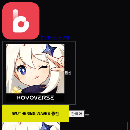
BitTopup
Wiki
원신
WUTHERING WAVES 충전
한국어