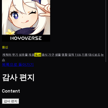
원신
캐릭터
무기
성유물
재료
도서
음식
가구
생물
명함
업적
TCG
기원
대시보드
뉴
스
목록으로 돌아가기
감사 편지
Content
감사 편지