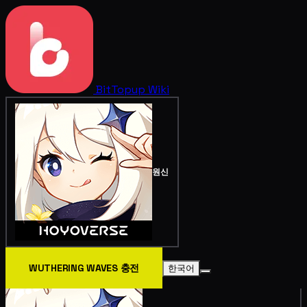
BitTopup
Wiki
원신
WUTHERING WAVES 충전
한국어