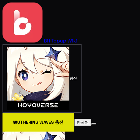
BitTopup
Wiki
원신
WUTHERING WAVES 충전
한국어