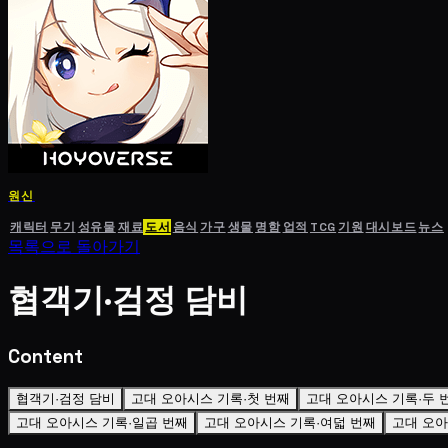
원신
캐릭터
무기
성유물
재료
도서
음식
가구
생물
명함
업적
TCG
기원
대시보드
뉴스
목록으로 돌아가기
협객기·검정 담비
Content
협객기·검정 담비
고대 오아시스 기록·첫 번째
고대 오아시스 기록·두 
고대 오아시스 기록·일곱 번째
고대 오아시스 기록·여덟 번째
고대 오아