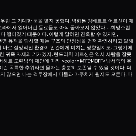
 우린 그 거대한 문을 열지 못했다. 벽화든 잉베르트 어르신이 매
전에 눈보라에서 잃어버린 동료들도 아직 돌아오지 않았다. …희망스럽
다 떨어졌기 때문이다. 이렇게 말하면 잔혹할 수 있지만,
갔다. 분명 유적을 탐사할 때는 구조의 안정성을 먼저 확인하라고 말해
이 바로 절망적인 환경이 인간에게 미치는 영향일지도. 그렇기에
한 귀족 자제의 기개겠지. 란드리치 어르신은 역시 사람을 잘못
 도련님의 제안에 따라 <color=#FFE14BFF>남서쪽의 유
도 이런 독특한 추위라면 물자는 충분히 보존될 수 있을 것이다. 더
렇지 않으면 나는 격투장에서 마물과 마주치게 될지도 모른다. 마