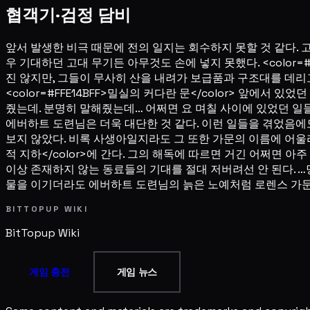
협객기·검정 담비
앞서 발생한 비극 때문에 전의 일지는 회수하지 못할 것 같다. 
우 기대하던 고대 무기든 아무것도 손에 넣지 못했다. <color=
진 않지만, 그들이 무사히 산을 내려가 보급품과 구조대를 데리
<color=#FFE14BFF>밀실의 커다란 문</color> 앞에
줬는데. 분명히 말해줬는데… 어쩌면 요 며칠 사이에 있었던 
에버하트 도련님은 더욱 대단한 것 같다. 이런 일들을 겪었음에
보지 않았다. 비록 사생아일지라도 그 또한 가문의 이름에 어울리
적 지하</color>에 간다. 그의 해독에 따르면 거긴 어쩌면 
이상 존재하지 않는 동료들의 기대를 절대 저버려선 안 된다. 
물을 이기더라도 에버하트 도련님의 늙은 노예처럼 로렌스 가문
BITTOPUP WIKI
BitTopup
Wiki
게임 충전
게임 뉴스