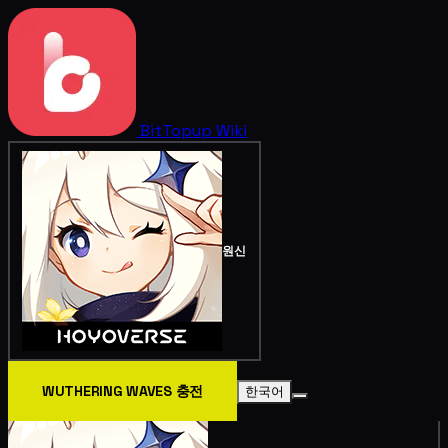
BitTopup
Wiki
원신
WUTHERING WAVES 충전
한국어