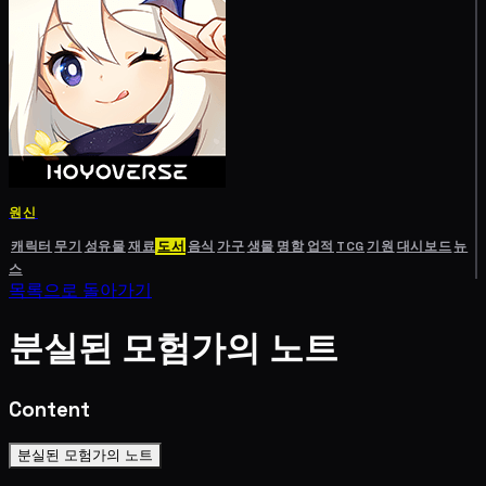
원신
캐릭터
무기
성유물
재료
도서
음식
가구
생물
명함
업적
TCG
기원
대시보드
뉴
스
목록으로 돌아가기
분실된 모험가의 노트
Content
분실된 모험가의 노트