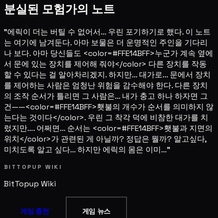
분실된 모험가의 노트
"에릭이 더는 버틸 수 없어서… 우린 포기하기로 했다. 이 노트
는 여기에 남겨둔다. 아마 보물은 더 운명적인 주인을 기다리
나 보다. 아마 당신들도 <color=#FFE14BFF>누군가 계속 옆에
서 문에 있는 장치를 제어해 줘야</color> 다른 장치를 작동
할 수 있다는 걸 알아차리겠지. 하지만… 대가로… 문에서 장치
를 제어하는 사람은 엄청난 위험을 감수해야 한다. 다른 장치
의 조작 순서가 틀리면 그 사람은… 내가 충고 하나 하자면 그
건——<color=#FFE14BFF>횃불의 개수가 순서를 의미하지 않
는다는 것이다</color>. 우린 그 착각 덕에 비참한 대가를 치
렀지만…. 어쩌면… 순서는 <color=#FFE14BFF>횃불과 지면의
위치</color>가 관련된 게 아닐까? 정답은 뭘까? 알고싶다,
미치도록 알고 싶다… 하지만 에릭의 몸은 이미…"
BITTOPUP WIKI
BitTopup
Wiki
게임 충전
게임 뉴스