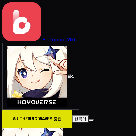
BitTopup
Wiki
원신
WUTHERING WAVES 충전
한국어