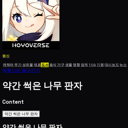
원신
캐릭터
무기
성유물
재료
도서
음식
가구
생물
명함
업적
TCG
기원
대시보드
뉴스
목록으로 돌아가기
약간 썩은 나무 판자
Content
약간 썩은 나무 판자
약간 썩은 나무 판자