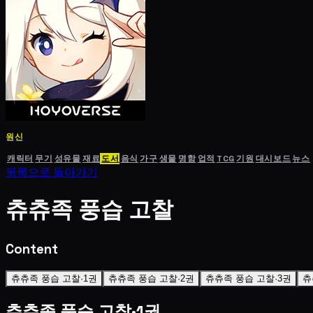
원신
캐릭터
무기
성유물
재료
도서
음식
가구
생물
명함
업적
TCG
기원
대시보드
뉴스
목록으로 돌아가기
츄츄족 풍습 고찰
Content
츄츄족 풍습 고찰·1권
츄츄족 풍습 고찰·2권
츄츄족 풍습 고찰·3권
츄
츄츄족 풍습 고찰·1권