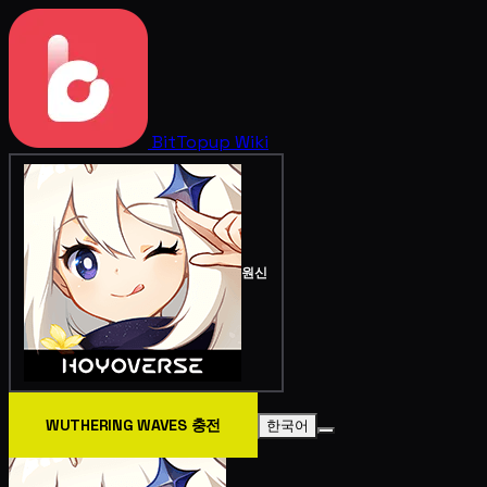
BitTopup
Wiki
원신
WUTHERING WAVES 충전
한국어