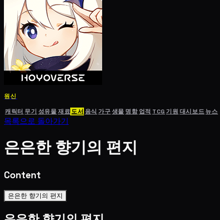
원신
캐릭터
무기
성유물
재료
도서
음식
가구
생물
명함
업적
TCG
기원
대시보드
뉴스
목록으로 돌아가기
은은한 향기의 편지
Content
은은한 향기의 편지
은은한 향기의 편지