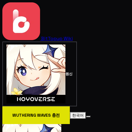
BitTopup
Wiki
원신
WUTHERING WAVES 충전
한국어