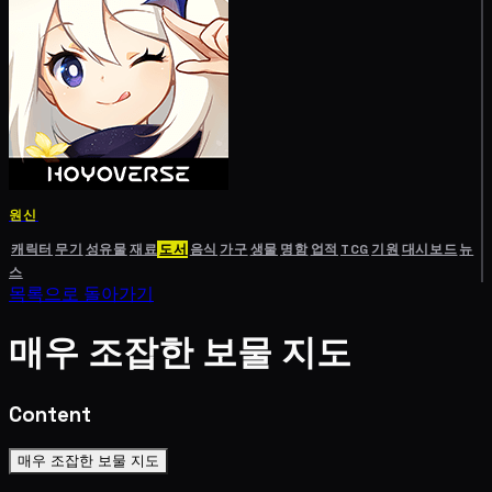
원신
캐릭터
무기
성유물
재료
도서
음식
가구
생물
명함
업적
TCG
기원
대시보드
뉴
스
목록으로 돌아가기
매우 조잡한 보물 지도
Content
매우 조잡한 보물 지도