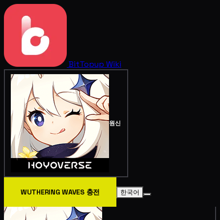
BitTopup
Wiki
원신
WUTHERING WAVES 충전
한국어