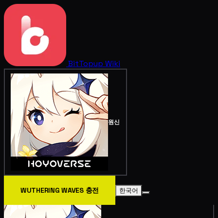
BitTopup
Wiki
원신
WUTHERING WAVES 충전
한국어