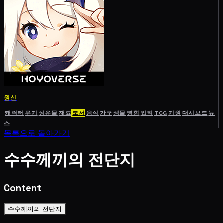
원신
캐릭터
무기
성유물
재료
도서
음식
가구
생물
명함
업적
TCG
기원
대시보드
뉴
스
목록으로 돌아가기
수수께끼의 전단지
Content
수수께끼의 전단지