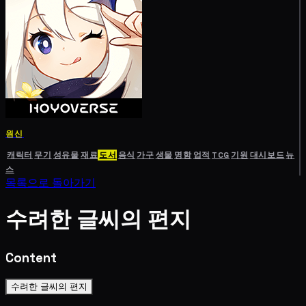
원신
캐릭터
무기
성유물
재료
도서
음식
가구
생물
명함
업적
TCG
기원
대시보드
뉴
스
목록으로 돌아가기
수려한 글씨의 편지
Content
수려한 글씨의 편지