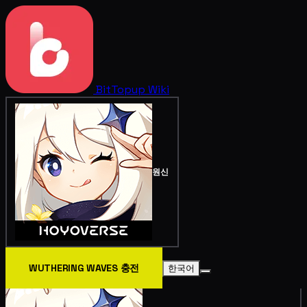
BitTopup
Wiki
원신
WUTHERING WAVES 충전
한국어