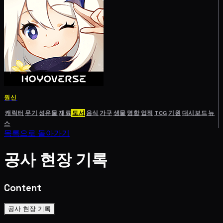
원신
캐릭터
무기
성유물
재료
도서
음식
가구
생물
명함
업적
TCG
기원
대시보드
뉴
스
목록으로 돌아가기
공사 현장 기록
Content
공사 현장 기록