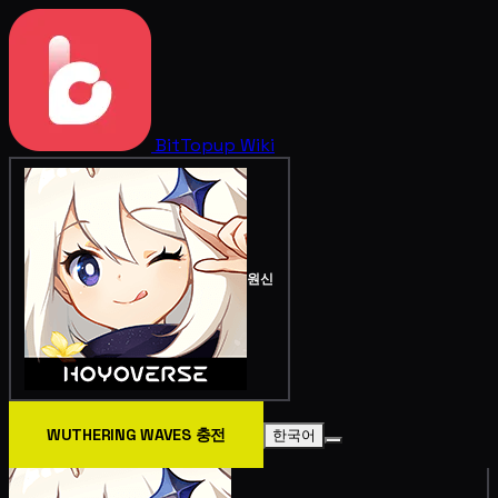
BitTopup
Wiki
원신
WUTHERING WAVES 충전
한국어